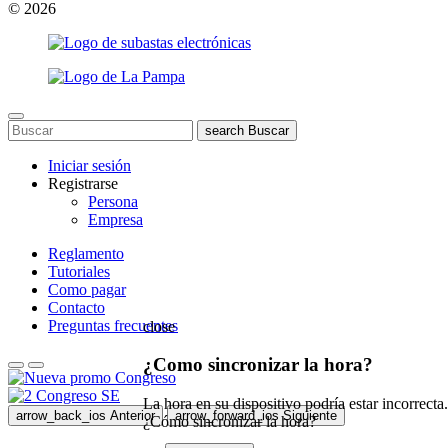
© 2026
search
Buscar
Iniciar sesión
Registrarse
Persona
Empresa
Reglamento
Tutoriales
Como pagar
Contacto
Preguntas frecuentes
close
¿Como sincronizar la hora?
La hora en su dispositivo podría estar incorrecta.
arrow_back_ios
Anterior
arrow_forward_ios
Siguiente
¿Cómo sincronizar la hora?